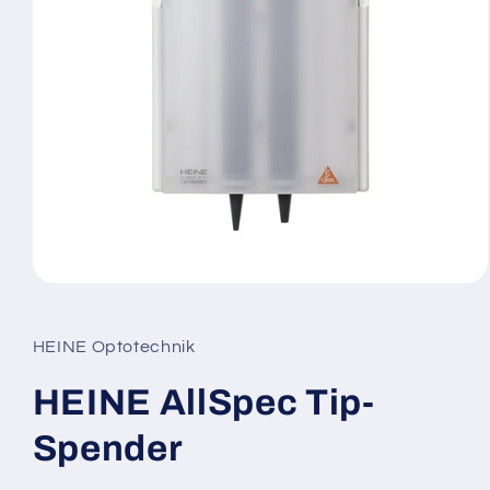
Medien
1
in
Modal
HEINE Optotechnik
öffnen
HEINE AllSpec Tip-
Spender