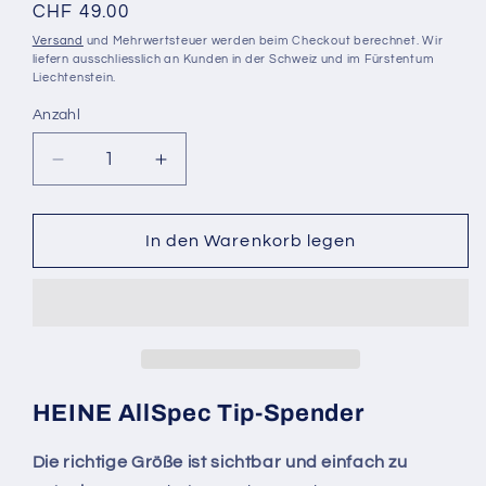
Normaler
CHF 49.00
Preis
Versand
und Mehrwertsteuer werden beim Checkout berechnet. Wir
liefern ausschliesslich an Kunden in der Schweiz und im Fürstentum
Liechtenstein.
Anzahl
Anzahl
Verringere
Erhöhe
die
die
Menge
Menge
für
für
In den Warenkorb legen
HEINE
HEINE
AllSpec
AllSpec
Tip-
Tip-
Spender
Spender
HEINE AllSpec Tip-Spender
Die richtige Größe ist sichtbar und einfach zu