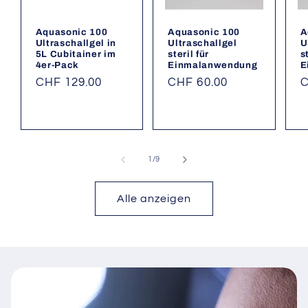
Aquasonic 100
Aquasonic 100
A
Ultraschallgel in
Ultraschallgel
U
5L Cubitainer im
steril für
s
4er-Pack
Einmalanwendung
E
Normaler
CHF 129.00
Normaler
CHF 60.00
N
C
Preis
Preis
P
von
1
/
9
Alle anzeigen