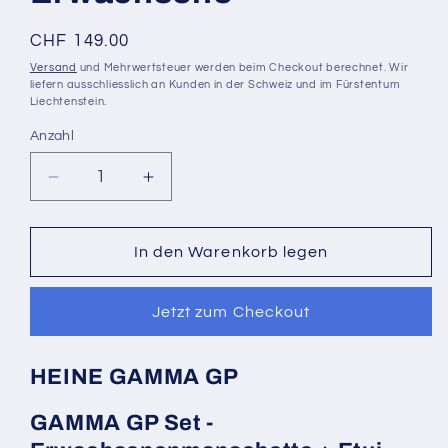
Normaler
CHF 149.00
Preis
Versand
und Mehrwertsteuer werden beim Checkout berechnet. Wir
liefern ausschliesslich an Kunden in der Schweiz und im Fürstentum
Liechtenstein.
Anzahl
Anzahl
Verringere
Erhöhe
die
die
Menge
Menge
für
für
In den Warenkorb legen
HEINE
HEINE
GAMMA
GAMMA
Jetzt zum Checkout
GP
GP
Set
Set
-
-
HEINE GAMMA GP
Erwachsene
Erwachsene
GAMMA GP Set -