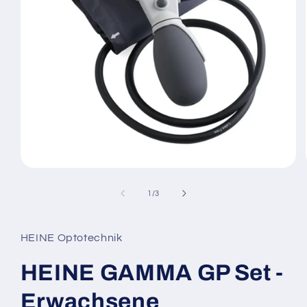
Medien
1
in
von
1
/
3
Modal
öffnen
HEINE Optotechnik
HEINE GAMMA GP Set -
Erwachsene